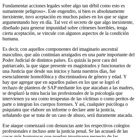
Fundamentar acciones legales sobre algo tan débil como esto es
sumamente peligroso».
Este engendro, si bien es absolutamente
inexistente, tuvo aceptación en muchos países en los que se sigue
argumentando hoy en día. Tal vez el secreto de que algo inexistente,
diseñado para generar impunidad sobre crímenes horribles, tenga
cierta aceptación, se vincule con algunos aspectos de la condición
humana.
Es decir, con aquellos componentes del imaginario ancestral
masculino, que aún continúan arraigados en una parte importante del
Poder Judicial de distintos países.
Es quizás la peor cara del
patriarcado, la que sigue presente en magistrados y funcionarios de
una Justicia que desde sus inicios y hasta nuestros días, fue
esencialmente homofóbica y discriminadora de género y edad.
Y
hay que agregar que en aquellos países en los que se logró el
rechazo de planteos de SAP mediante los que atacaban a las madres,
se desplazó la mira hacia las profesionales de la psicología que
intervienen ya sea como terapeutas de las víctimas o como peritos de
parte o integran los cuerpos forenses. Y así, cualquier psicóloga o
psiquiatra que elabore un informe o declare ante la justicia,
señalando que se trata de un caso de abuso, será duramente atacada.
Ese ataque comenzará con denuncias ante los respectivos colegios
profesionales e incluso ante la justicia penal. Se las acusará de las
cosas más horrorosas que puedan imaginarse respecto de las