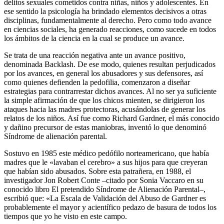
delitos sexuales cometidos contra niñas, niños y adolescentes.
En
ese sentido la psicología ha brindado elementos decisivos a otras
disciplinas, fundamentalmente al derecho. Pero como todo avance
en ciencias sociales, ha generado reacciones, como sucede en todos
los ámbitos de la ciencia en la cual se produce un avance.
Se trata de una reacción negativa ante un avance positivo,
denominada Backlash. De ese modo, quienes resultan perjudicados
por los avances, en general los abusadores y sus defensores, así
como quienes defienden la pedofilia, comenzaron a diseñar
estrategias para contrarrestar dichos avances.
Al no ser ya suficiente
la simple afirmación de que los chicos mienten, se dirigieron los
ataques hacia las madres protectoras, acusándolas de generar los
relatos de los niños. Así fue como Richard Gardner, el más conocido
y dañino precursor de estas maniobras, inventó lo que denominó
Síndrome de alienación parental.
Sostuvo en 1985 este médico pedófilo norteamericano, que había
madres que le «lavaban el cerebro» a sus hijos para que creyeran
que habían sido abusados.
Sobre esta patrañera, en 1988, el
investigador Jon Robert Conte –citado por Sonia Vaccaro en su
conocido libro El pretendido Síndrome de Alienación Parental–,
escribió que: «La Escala de Validación del Abuso de Gardner es
probablemente el mayor y acientífico pedazo de basura de todos los
tiempos que yo he visto en este campo.